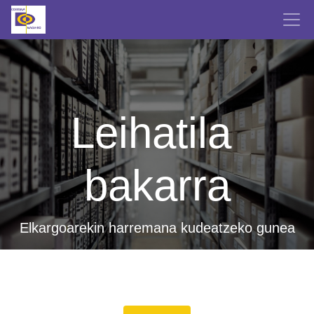
Leihatila 
bakarra
Elkargoarekin harremana kudeatzeko gunea