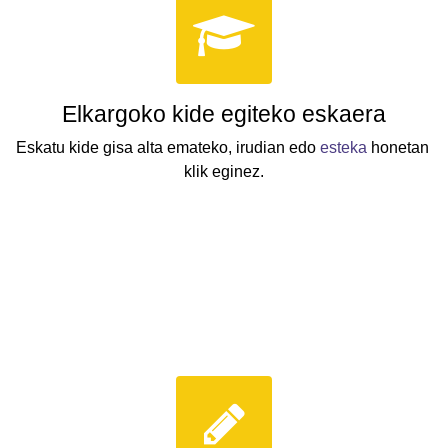
Elkargoko kide egiteko eskaera
Eskatu kide gisa alta emateko, irudian edo 
esteka
 honetan 
klik eginez.